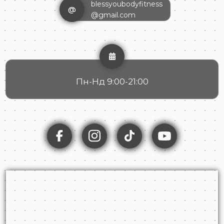
blessyoubodyfitness
@
@gmail.com
Пн-Нд 9:00-21:00